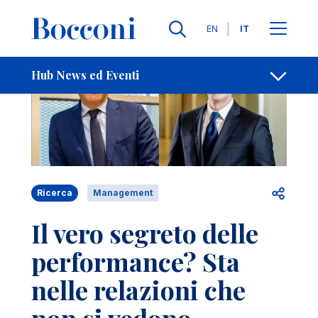
Salta al contenuto principale
Contatti
Briciole di pane
Lingue
EN
IT
Hub News ed Eventi
Apri per
Ricerca
Management
Il vero segreto delle
performance? Sta
nelle relazioni che