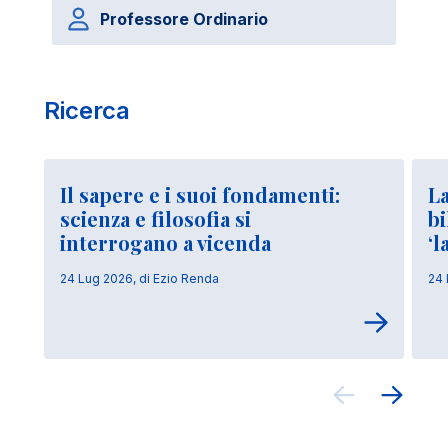
Professore Ordinario
Ricerca
Il sapere e i suoi fondamenti:
La
scienza e filosofia si
bi
interrogano a vicenda
‘l
24 Lug 2026, di Ezio Renda
24 