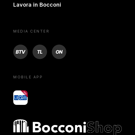
Lavora in Bocconi
MEDIA CENTER
BTV
TL
ON
MOBILE APP
yoU@B
Bocconi shop