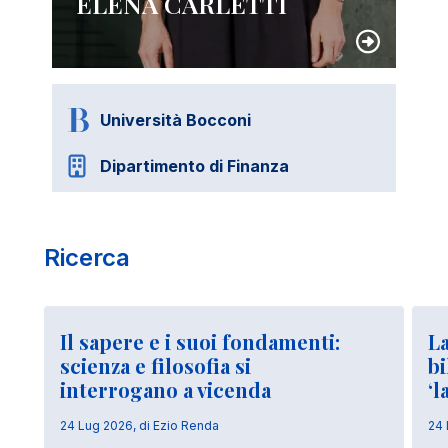
ELENA CARLETTI
Università Bocconi
Dipartimento di Finanza
Ricerca
Il sapere e i suoi fondamenti:
La
scienza e filosofia si
bi
interrogano a vicenda
‘l
24 Lug 2026, di Ezio Renda
24 