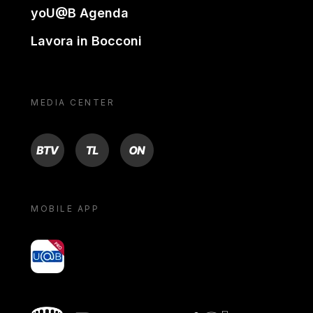
yoU@B Agenda
Lavora in Bocconi
MEDIA CENTER
BTV
TL
ON
MOBILE APP
yoU@B