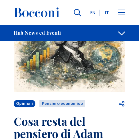
Salta al contenuto principale
Contatti
Briciole di pane
Lingue
EN
IT
Hub News ed Eventi
Apri per
Opinioni
Pensiero economico
Cosa resta del
pensiero di Adam