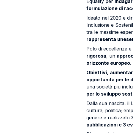
Equality per
indagare
formulazione di rac
Ideato nel 2020 e dir
Inclusione e Sostenib
tra le massime espert
rappresenta unesemp
Polo di eccellenza e
rigorosa
, un
approc
orizzonte europeo.
Obiettivi,
aumentare
opportunità per le 
una società più inclu
per lo sviluppo sost
Dalla sua nascita, il
cultura; politica; em
genere e realizzato
pubblicazioni e 3 ev