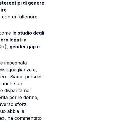
stereotipi di genere
ire
, con un ulteriore
 come
lo studio degli
voro legati a
TQ+),
gender gap e
nte impegnata
 disuguaglianze e,
enere. Siamo persuasi
a anche un
e disparità nel
ità per le donne,
averso sforzi
duo abbia la
nere», ha commentato