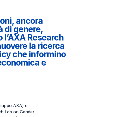
oni, ancora
à di genere,
o l’AXA Research
uovere la ricerca
icy che informino
a economica e
l Gruppo AXA) e
ch Lab on Gender