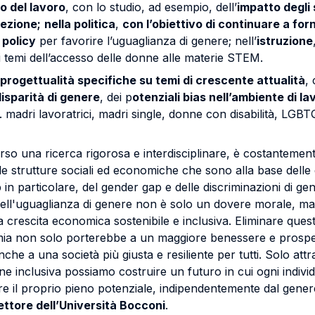
o del lavoro
, con lo studio, ad esempio, dell’
impatto degli 
lezione;
nella politica
,
con l’obiettivo di continuare a forn
 policy
per favorire l’uguaglianza di genere; nell’
istruzione
 temi dell’accesso delle donne alle materie STEM.
progettualità specifiche su temi di crescente attualità
,
 disparità di genere
, dei p
otenziali bias nell’ambiente di la
e. madri lavoratrici, madri single, donne con disabilità, LGB
rso una ricerca rigorosa e interdisciplinare, è costanteme
delle strutture sociali ed economiche che sono alla base delle
in particolare, del gender gap e delle discriminazioni di g
ell'uguaglianza di genere non è solo un dovere morale, m
 crescita economica sostenibile e inclusiva. Eliminare quest
mia non solo porterebbe a un maggiore benessere e prosper
he a una società più giusta e resiliente per tutti. Solo attr
ne inclusiva possiamo costruire un futuro in cui ogni indivi
zzare il proprio pieno potenziale, indipendentemente dal ge
ettore dell’Università Bocconi
.