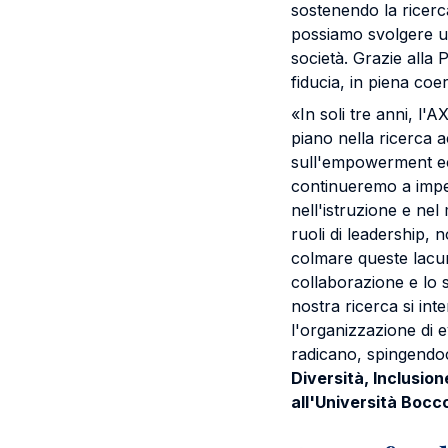
sostenendo la ricerca
possiamo svolgere un
società. Grazie alla
fiducia, in piena coe
«In soli tre anni, l
piano nella ricerca 
sull'empowerment ec
continueremo a impeg
nell'istruzione e ne
ruoli di leadership, 
colmare queste lacu
collaborazione e lo sc
nostra ricerca si inte
l'organizzazione di e
radicano, spingendoc
Diversità, Inclusion
all'Università Bocc