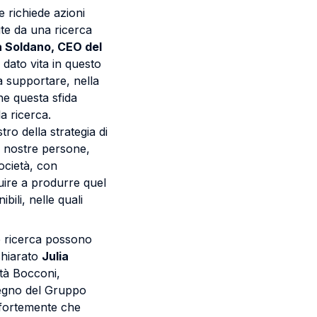
e richiede azioni
te da una ricerca
a Soldano, CEO del
ato vita in questo
a supportare, nella
he questa sfida
la ricerca.
ro della strategia di
e nostre persone,
ocietà, con
uire a produrre quel
ili, nelle quali
 ricerca possono
chiarato
Julia
tà Bocconi,
mpegno del Gruppo
 fortemente che