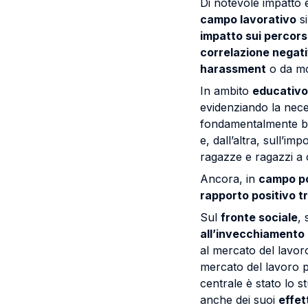
Di notevole impatto e
campo lavorativo
si
impatto sui percorsi
correlazione negati
harassment
o da mod
In ambito
educativo
evidenziando la neces
fondamentalmente bas
e, dall’altra, sull’i
ragazze e ragazzi a
Ancora, in
campo po
rapporto positivo tr
Sul
fronte sociale
, 
all’invecchiamento 
al mercato del lavoro
mercato del lavoro p
centrale è stato lo s
anche dei suoi
effet