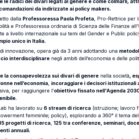
 le radici dei divari legati al genere e come colmarli, att
comandazioni da indirizzate ai policy makers.
etto dalla
Professoressa Paola Profeta
, Pro-Rettrice per l
ilità e Professoressa ordinaria di Scienza delle Finanze all
e a livello internazionale sui temi del Gender e Public polic
io unico in Italia.
 di innovazione, opera già da 3 anni adottando una
metodol
cio interdisciplinare
negli ambiti dell’economia e delle poli
 la consapevolezza sui divari di genere
nella società
, es
donne nell’economia
,
incoraggiare i decisori istituzionali
siva, per raggiungere l'
obiettivo fissato nell'Agenda 2030
enibile
.
 Lab ha lavorato su
6 stream di ricerca
(istruzione; lavoro fa
powerment femminile; policy), esplorando a 360° il tema del
35 progetti di ricerca
,
125 tra conferenze, seminari, doce
enti annuali.