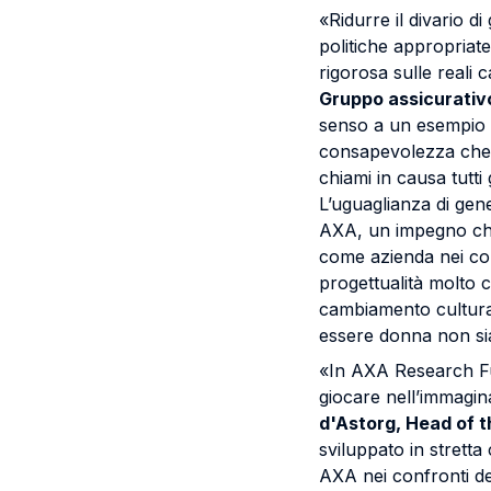
«Ridurre il divario d
politiche appropriat
rigorosa sulle reali 
Gruppo assicurativ
senso a un esempio u
consapevolezza che c
chiami in causa tutti 
L’uguaglianza di gene
AXA, un impegno che
come azienda nei con
progettualità molto 
cambiamento culturale
essere donna non sia
«In AXA Research Fu
giocare nell’immagin
d'Astorg, Head of 
sviluppato in strett
AXA nei confronti de