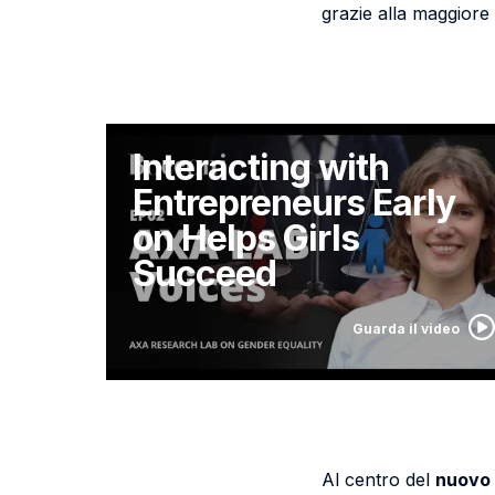
grazie alla maggiore 
Interacting with
Entrepreneurs Early
on Helps Girls
Succeed
Guarda il video
Al centro del
nuovo 