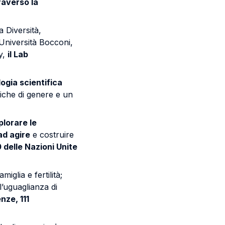
raverso la
a Diversità,
'Università Bocconi,
y,
il Lab
ogia scientifica
tiche di genere e un
plorare le
 ad agire
e costruire
 delle Nazioni Unite
miglia e fertilità;
l’uguaglianza di
nze, 111