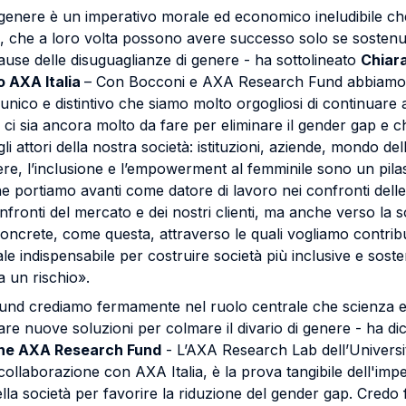
i genere è un imperativo morale ed economico ineludibile ch
e, che a loro volta possono avere successo solo se sostenu
cause delle disuguaglianze di genere - ha sottolineato
Chiar
o AXA Italia
– Con Bocconi e AXA Research Fund abbiamo d
nico e distintivo che siamo molto orgogliosi di continuare 
i sia ancora molto da fare per eliminare il gender gap e c
gli attori della nostra società: istituzioni, aziende, mondo del
re, l’inclusione e l’empowerment al femminile sono un pilast
 portiamo avanti come datore di lavoro nei confronti dell
fronti del mercato e dei nostri clienti, ma anche verso la s
concrete, come questa, attraverso le quali vogliamo contrib
 indispensabile per costruire società più inclusive e sostenib
 un rischio».
nd crediamo fermamente nel ruolo centrale che scienza e
are nuove soluzioni per colmare il divario di genere - ha di
the AXA Research Fund
- L’AXA Research Lab dell’Universi
a collaborazione con AXA Italia, è la prova tangibile dell'i
lla società per favorire la riduzione del gender gap. Credo