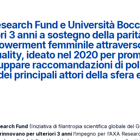
esearch Fund e Università Bocc
ri 3 anni a sostegno della parit
owerment femminile attravers
lity, ideato nel 2020 per prom
uppare raccomandazioni di pol
dei principali attori della sfer
search Fund
(Iniziativa di filantropia scientifica globale de
rinnovano per ulteriori 3 anni
l’impegno per l’AXA Resear