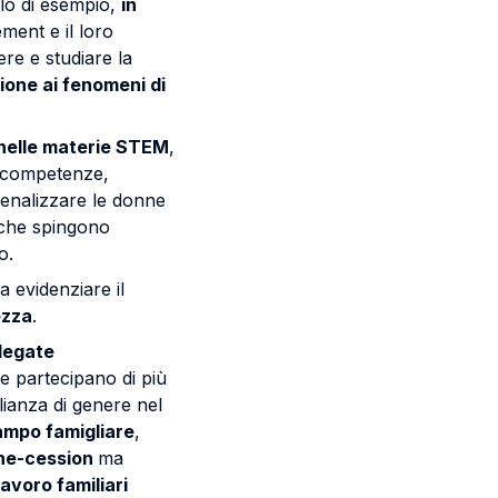
tolo di esempio,
in
ent e il loro
ere e studiare la
ione ai fenomeni di
 nelle materie STEM
,
le competenze,
penalizzare le donne
i che spingono
o.
a evidenziare il
ezza
.
legate
ne partecipano di più
glianza di genere nel
mpo famigliare
,
 she-cession
ma
lavoro familiari