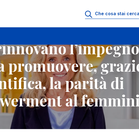
re a promuovere, grazie alla ricerca scientifica, la parità di genere
rinnovano l’impegn
a promuovere, grazi
ntifica, la parità di
owerment al femmini