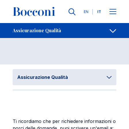
Salta al contenuto principale
Contatti
Briciole di pane
Lingue
EN
IT
FAQ
Apri per
Assicurazione Qualità
Assicurazione Qualità
Ti ricordiamo che per richiedere informazioni o
porci delle domande, puoi scrivere un'email a: