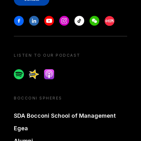
Stay in touch
Facebook
Linkedin
Youtube
Instagram
Tiktok
Weechat
Xiaohongshu/
LISTEN TO OUR PODCAST
Spotify
Spreaker
Apple podcast
BOCCONI SPHERES
SDA Bocconi School of Management
Egea
Alumni