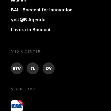
B4i - Bocconi for innovation
yoU@B Agenda
Lavora in Bocconi
MEDIA CENTER
BTV
TL
ON
MOBILE APP
yoU@B