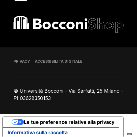
Bocconi shop
Piè di pagina
PRIVACY
ACCESSIBILITÀ DIGITALE
© Università Bocconi - Via Sarfatti, 25 Milano -
PI 03628350153
Le tue preferenze relative alla privacy
Informativa sulla raccolta