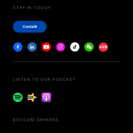
STAY IN TOUCH
Contatti
Stay in touch
Facebook
Linkedin
Youtube
Instagram
Tiktok
Weechat
Xiaohongshu/
LISTEN TO OUR PODCAST
Spotify
Spreaker
Apple podcast
BOCCONI SPHERES