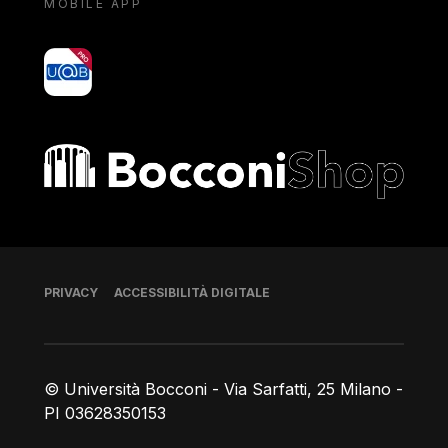
MOBILE APP
yoU@B
Bocconi shop
Piè di pagina
PRIVACY
ACCESSIBILITÀ DIGITALE
© Università Bocconi - Via Sarfatti, 25 Milano -
PI 03628350153