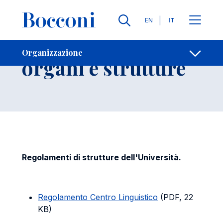
Salta al contenuto principale
Contatti
Briciole di pane
Lingue
EN
IT
Disciplina di
Organizzazione
Apri per
organi e strutture
Regolamenti di strutture dell'Università.
Regolamento Centro Linguistico
(PDF, 22
KB)