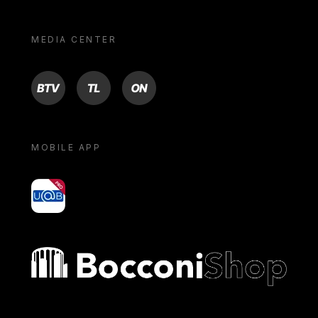
MEDIA CENTER
BTV
TL
ON
MOBILE APP
yoU@B
Bocconi shop