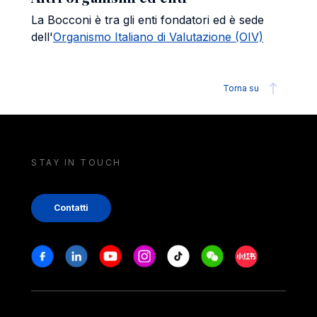
La Bocconi è tra gli enti fondatori ed è sede
dell'
Organismo Italiano di Valutazione (OIV)
Torna su
STAY IN TOUCH
Contatti
Stay in touch
Facebook
Linkedin
Youtube
Instagram
Tiktok
Weechat
Xiaohongshu/