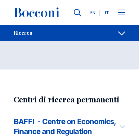
Salta al contenuto principale
Contatti
Briciole di pane
Lingue
EN
IT
Centri di ricerca
Apri per
Ricerca
Centri di ricerca permanenti
BAFFI - Centre on Economics,
Finance and Regulation