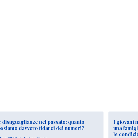
 disuguaglianze nel passato: quanto
I giovani 
ossiamo davvero fidarci dei numeri?
una famigl
le condizi