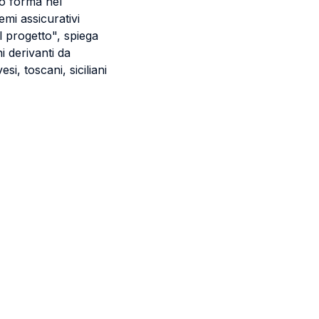
so forma nel
mi assicurativi
 progetto", spiega
i derivanti da
esi, toscani, siciliani