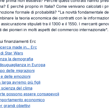
 che prima non esisteva? Perché questi contratti hanno pre
? E perché proprio in Italia? Come venivano calcolati i pre
ozione formale di probabilità? "La novità fondamentale del
ombinare la teoria economica dei contratti con le informazion
i assicurazione stipulati tra il 1300 e il 1550. I mercanti genov
i dei pionieri in molti aspetti del commercio internazionale".
sui finanziamenti Erc
icerca made in... Erc
i di Star Wars
enza la demografia
 disuguaglianza in Europa
mpo delle migrazioni
 e delle emozioni
larga avremo più figli
scienza del clima
orte possono essere consapevoli
comportamento economico
r grandi obiettivi