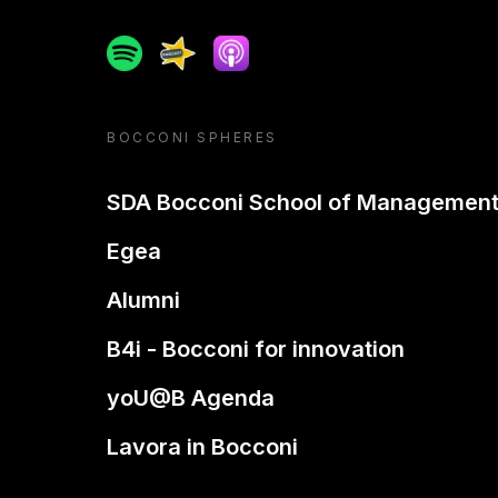
Spotify
Spreaker
Apple podcast
BOCCONI SPHERES
SDA Bocconi School of Managemen
Egea
Alumni
B4i - Bocconi for innovation
yoU@B Agenda
Lavora in Bocconi