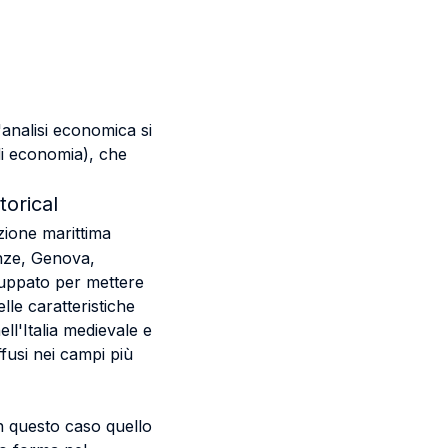
'analisi economica si
i economia), che
torical
azione marittima
renze, Genova,
iluppato per mettere
lle caratteristiche
ell'Italia medievale e
iffusi nei campi più
n questo caso quello