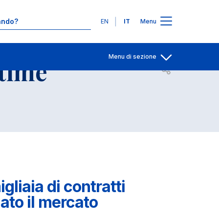
Contatti
Lingue
EN
IT
Menu
Menu di sezione
ttime
Apri per condiv
igliaia di contratti
nato il mercato