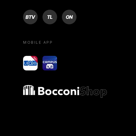
BTV
TL
ON
MOBILE APP
yoU@B
Campus VR
Bocconi shop