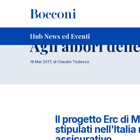
Salta al contenuto principale
Briciole di pane
Home
Agli albori delle assicurazioni marittime
Ricerca
Economia
Hub News ed Eventi
Agli albori dell
16 Mar 2017
, di
Claudio Todesco
Il progetto Erc di M
stipulati nell'Ital
assicurativo