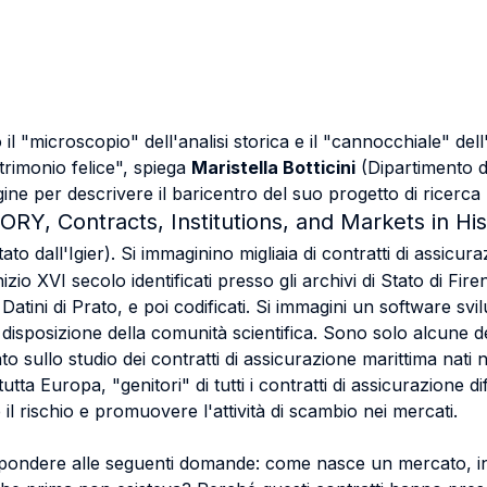
 "microscopio" dell'analisi storica e il "cannocchiale" dell
rimonio felice", spiega
Maristella Botticini
(Dipartimento d
ine per descrivere il baricentro del suo progetto di ricerca
TORY
, Contracts, Institutions, and Markets in His
ato dall'Igier). Si immaginino migliaia di contratti di assicur
inizio XVI secolo identificati presso gli archivi di Stato di Fi
Datini di Prato, e poi codificati. Si immagini un software sv
 disposizione della comunità scientifica. Sono solo alcune de
o sullo studio dei contratti di assicurazione marittima nati n
 tutta Europa, "genitori" di tutti i contratti di assicurazione d
 il rischio e promuovere l'attività di scambio nei mercati.
ispondere alle seguenti domande: come nasce un mercato, i