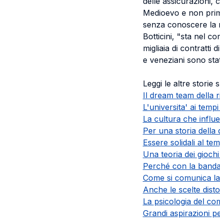
delle assicurazioni,
Medioevo e non prima
senza conoscere la n
Botticini, "sta nel c
migliaia di contratti d
e veneziani sono stat
Leggi le altre storie 
Il dream team della r
L'universita' ai temp
La cultura che influ
Per una storia della
Essere solidali al te
Una teoria dei giochi
Perché con la banda 
Come si comunica la 
Anche le scelte dist
La psicologia del 
Grandi aspirazioni pe