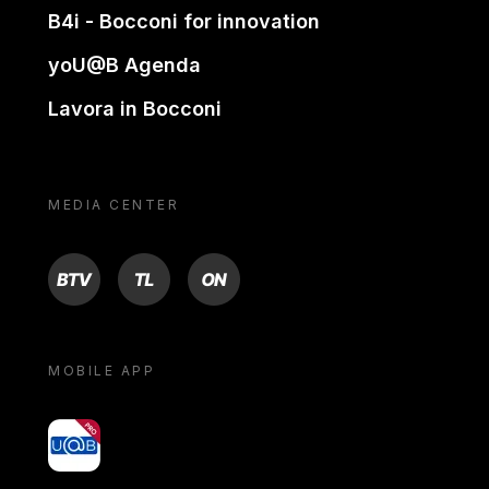
B4i - Bocconi for innovation
yoU@B Agenda
Lavora in Bocconi
MEDIA CENTER
BTV
TL
ON
MOBILE APP
yoU@B