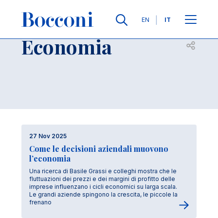
Salta al contenuto principale
Lingue
EN
IT
Economia
Apri per
27 Nov 2025
Come le decisioni aziendali muovono
l’economia
Una ricerca di Basile Grassi e colleghi mostra che le
fluttuazioni dei prezzi e dei margini di profitto delle
imprese influenzano i cicli economici su larga scala.
Le grandi aziende spingono la crescita, le piccole la
frenano