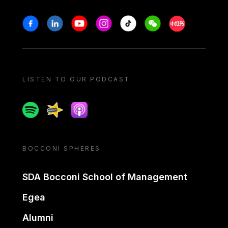
Stay in touch
Facebook
Linkedin
Youtube
Instagram
Tiktok
Weechat
Xiaohongshu/
LISTEN TO OUR PODCAST
Spotify
Spreaker
Apple podcast
BOCCONI SPHERES
SDA Bocconi School of Management
Egea
Alumni