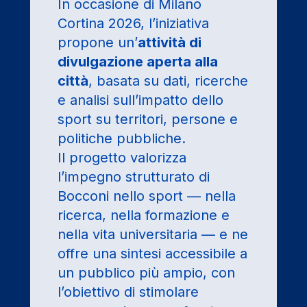
In occasione di Milano
Cortina 2026, l’iniziativa
propone un’
attività di
divulgazione aperta alla
città
, basata su dati, ricerche
e analisi sull’impatto dello
sport su territori, persone e
politiche pubbliche.
Il progetto valorizza
l’impegno strutturato di
Bocconi nello sport — nella
ricerca, nella formazione e
nella vita universitaria — e ne
offre una sintesi accessibile a
un pubblico più ampio, con
l’obiettivo di stimolare