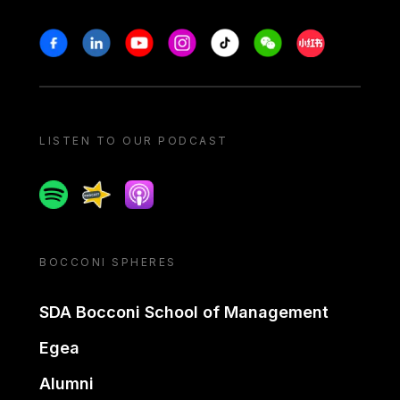
Stay in touch
Facebook
Linkedin
Youtube
Instagram
Tiktok
Weechat
Xiaohongshu/
LISTEN TO OUR PODCAST
Spotify
Spreaker
Apple podcast
BOCCONI SPHERES
SDA Bocconi School of Management
Egea
Alumni