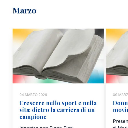
Marzo
04 MARZO 2026
09 MARZ
Crescere nello sport e nella
Donne
vita: dietro la carriera di un
movi
campione
Presen