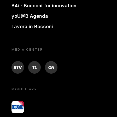
B4i - Bocconi for innovation
yoU@B Agenda
Lavora in Bocconi
MEDIA CENTER
BTV
TL
ON
MOBILE APP
yoU@B