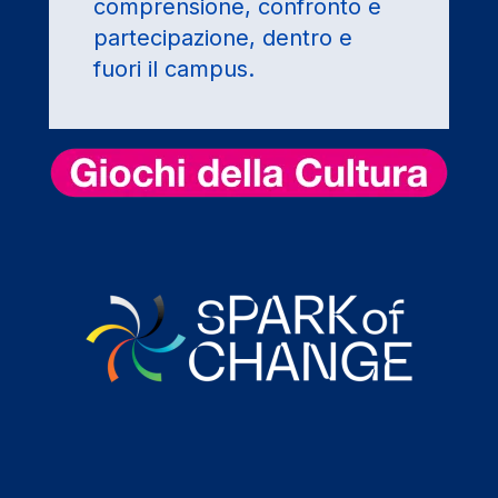
comprensione, confronto e
partecipazione, dentro e
fuori il campus.