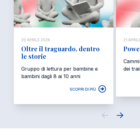
20 APRILE 2026
21 APRIL
Oltre il traguardo, dentro
Powe
le storie
Cammin
Gruppo di lettura per bambine e
dei tra
bambini dagli 8 ai 10 anni
SCOPRI DI PIÙ