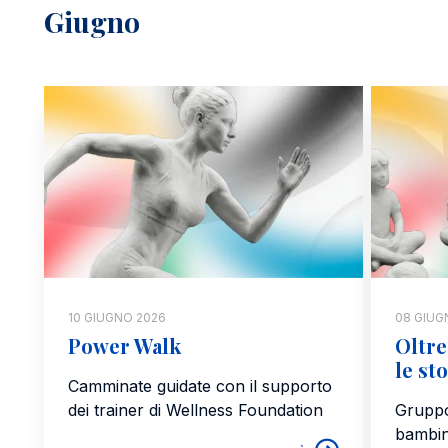
Giugno
10 GIUGNO 2026
08 GIUG
Power Walk
Oltre
le st
Camminate guidate con il supporto
dei trainer di Wellness Foundation
Gruppo
bambini