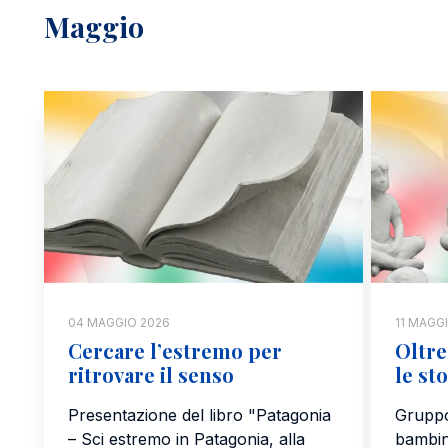
Maggio
04 MAGGIO 2026
11 MAGG
Cercare l’estremo per
Oltre
ritrovare il senso
le st
Presentazione del libro "Patagonia
Gruppo
– Sci estremo in Patagonia, alla
bambini