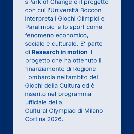
sPark of Change è il progetto
con cui l’Università Bocconi
interpreta i Giochi Olimpici e
Paralimpici e lo sport come
fenomeno economico,
sociale e culturale. E' parte
di
Research in motion
il
progetto che ha ottenuto il
finanziamento di Regione
Lombardia nell’ambito dei
Giochi della Cultura ed è
inserito nel programma
ufficiale della
Cultural Olympiad di Milano
Cortina 2026.