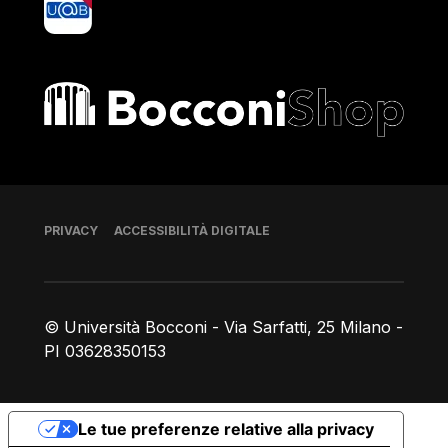
Bocconi shop
Piè di pagina
PRIVACY
ACCESSIBILITÀ DIGITALE
© Università Bocconi - Via Sarfatti, 25 Milano -
PI 03628350153
Le tue preferenze relative alla privacy