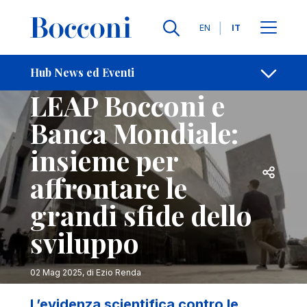
Salta al contenuto principale
Contatti
Briciole di pane
Lingue
EN
IT
Hub News ed Eventi
Università
Accordi
LEAP Bocconi e
Banca Mondiale:
insieme per
Apri per
affrontare le
grandi sfide dello
sviluppo
02 Mag 2025
, di
Ezio Renda
L’evidenza scientifica contro le