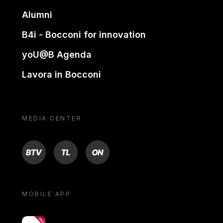
Alumni
B4i - Bocconi for innovation
yoU@B Agenda
Lavora in Bocconi
MEDIA CENTER
BTV
TL
ON
MOBILE APP
yoU@B