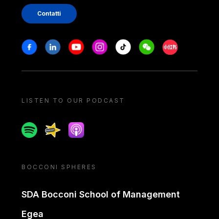
Contatti
Stay in touch
Facebook
Linkedin
Youtube
Instagram
Tiktok
Weechat
Xiaohongshu/
LISTEN TO OUR PODCAST
Spotify
Spreaker
Apple podcast
BOCCONI SPHERES
SDA Bocconi School of Management
Egea