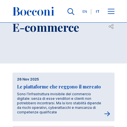
Salta al contenuto principale
Lingue
EN
IT
E-commerce
Apri per
26 Nov 2025
Le piattaforme che reggono il mercato
Sono l’infrastruttura invisibile del commercio
digitale: senza di esse venditori e clienti non
potrebbero incontrarsi. Ma la loro stabilità dipende
da rischi operativi, cyberattacchi e mancanza di
competenze qualificate