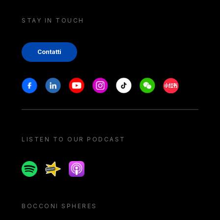
STAY IN TOUCH
Contatti
Stay in touch
Facebook
Linkedin
Youtube
Instagram
Tiktok
Weechat
Xiaohongshu/
LISTEN TO OUR PODCAST
Spotify
Spreaker
Apple podcast
BOCCONI SPHERES