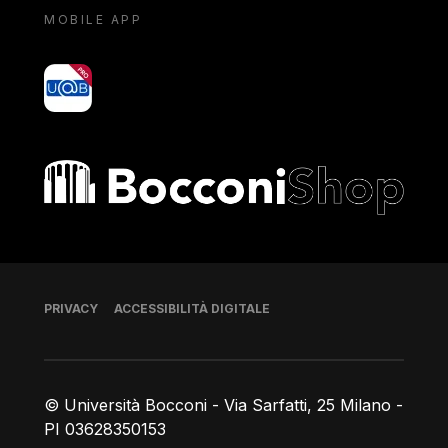
MOBILE APP
yoU@B
Bocconi shop
Piè di pagina
PRIVACY
ACCESSIBILITÀ DIGITALE
© Università Bocconi - Via Sarfatti, 25 Milano -
PI 03628350153