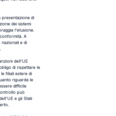
la presentazione di
ione dei sistemi
oraggia l'elusione.
i conformità. A
 nazionali e di
.
sanzioni dell'UE
ligo di rispettare le
 filiali estere di
quanto riguarda le
ssere difficile
 controllo può
ell'UE e gli Stati
erto.