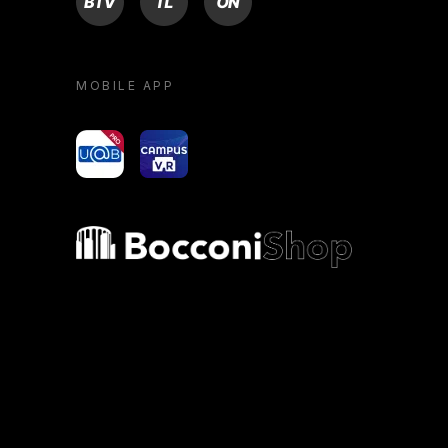
MOBILE APP
yoU@B
Campus VR
Bocconi shop