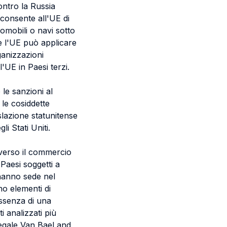
ontro la Russia
e consente all'UE di
romobili o navi sotto
he l'UE può applicare
rganizzazioni
l'UE in Paesi terzi.
le sanzioni al
 le cosiddette
slazione statunitense
li Stati Uniti.
averso il commercio
 Paesi soggetti a
 hanno sede nel
no elementi di
assenza di una
i analizzati più
egale Van Bael and