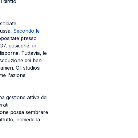
 diritto
sociate
russa.
Secondo le
depositate presso
 G7, cosicché, in
disporne. Tuttavia, le
esecuzione dei beni
nieri. Gli studiosi
me l'azione
 gestione attiva dei
rati
pzione possa sembrare
ttutto, richiede la