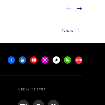
Torna su
Facebook
Linkedin
Youtube
Instagram
Tiktok
Weechat
Xiaohongshu/R
MEDIA CENTER
BTV
TL
ON