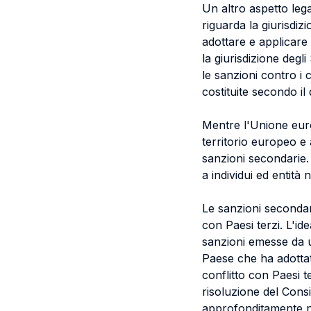
Un altro aspetto leg
riguarda la giurisdizi
adottare e applicare 
la giurisdizione degl
le sanzioni contro i c
costituite secondo il 
Mentre l'Unione euro
territorio europeo e 
sanzioni secondarie.
a individui ed entità 
Le sanzioni secondari
con Paesi terzi. L'id
sanzioni emesse da u
Paese che ha adottato
conflitto con Paesi t
risoluzione del Consi
approfonditamente ne