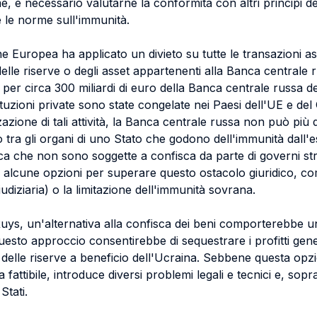
e, è necessario valutarne la conformità con altri principi del
 le norme sull'immunità.
e Europea ha applicato un divieto su tutte le transazioni as
elle riserve o degli asset appartenenti alla Banca centrale 
tà per circa 300 miliardi di euro della Banca centrale russa 
ituzioni private sono state congelate nei Paesi dell'UE e del
zazione di tali attività, la Banca centrale russa non può più 
 tra gli organi di uno Stato che godono dell'immunità dall'
fica che non sono soggette a confisca da parte di governi stra
alcune opzioni per superare questo ostacolo giuridico, co
udiziaria) o la limitazione dell'immunità sovrana.
s, un'alternativa alla confisca dei beni comporterebbe una
uesto approccio consentirebbe di sequestrare i profitti gene
 delle riserve a beneficio dell'Ucraina. Sebbene questa o
fattibile, introduce diversi problemi legali e tecnici e, sopra
Stati.