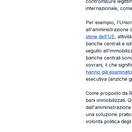
contromisure legittim
internazionale, come
Per esempio, l'Union
all'amministrazione d
stime dell'UE
, attivi
banche centrali e ist
seguito all'immobiliz
banche centrali sono
sovrani, il che signi
hanno già esaminato
esecutiva (anziché gi
Come proposto da Ruy
beni immobilizzati. Q
dall'amministrazione
una soluzione pratica 
volontà politica degli 