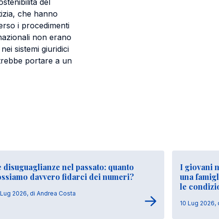
stenibilità del
tizia, che hanno
verso i procedimenti
 nazionali non erano
ei sistemi giuridici
trebbe portare a un
 disuguaglianze nel passato: quanto
I giovani 
ossiamo davvero fidarci dei numeri?
una famigl
le condizi
 Lug 2026, di Andrea Costa
10 Lug 2026, 