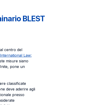
minario BLEST
al centro del
International Law:
este misure siano
 Unite, pone un
re classificate
ne deve aderire agli
azionale presso
siderate