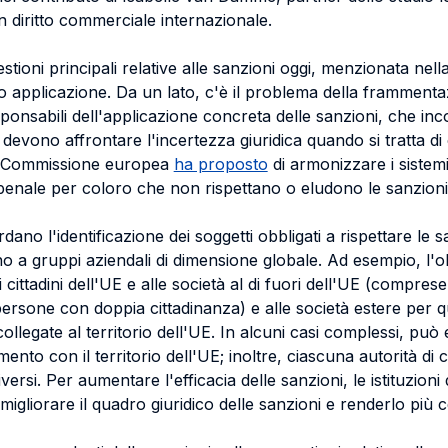
in diritto commerciale internazionale.
estioni principali relative alle sanzioni oggi, menzionata nel
 applicazione. Da un lato, c'è il problema della frammentaz
esponsabili dell'applicazione concreta delle sanzioni, che inc
e devono affrontare l'incertezza giuridica quando si tratta d
a Commissione europea
ha proposto
di armonizzare i sistemi
penale per coloro che non rispettano o eludono le sanzioni
rdano l'identificazione dei soggetti obbligati a rispettare le 
a gruppi aziendali di dimensione globale. Ad esempio, l'obb
 cittadini dell'UE e alle società al di fuori dell'UE (comprese le
persone con doppia cittadinanza) e alle società estere per 
ollegate al territorio dell'UE. In alcuni casi complessi, può e
amento con il territorio dell'UE; inoltre, ciascuna autorità di
ersi. Per aumentare l'efficacia delle sanzioni, le istituzioni d
gliorare il quadro giuridico delle sanzioni e renderlo più c