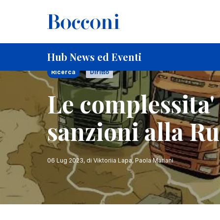
Salta al contenuto principale
Briciole di pane
Home
Le complessita' giuridiche delle sanzioni alla 
Hub News ed Eventi
Ricerca
Diritto
Le complessita' 
sanzioni alla Ru
06 Lug 2023
, di
Viktoriia Lapa, Paola Mariani