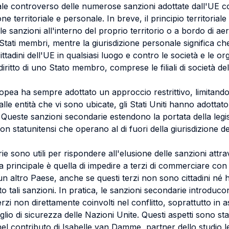
ale controverso delle numerose sanzioni adottate dall'UE c
one territoriale e personale. In breve, il principio territorial
le sanzioni all'interno del proprio territorio o a bordo di ae
i Stati membri, mentre la giurisdizione personale significa c
ittadini dell'UE in qualsiasi luogo e contro le società e le o
diritto di uno Stato membro, comprese le filiali di società del
pea ha sempre adottato un approccio restrittivo, limitando 
alle entità che vi sono ubicate, gli Stati Uniti hanno adottato
 Queste sanzioni secondarie estendono la portata della legi
non statunitensi che operano al di fuori della giurisdizione deg
e sono utili per rispondere all'elusione delle sanzioni attr
ea principale è quella di impedire a terzi di commerciare con
n altro Paese, anche se questi terzi non sono cittadini né
 tali sanzioni. In pratica, le sanzioni secondarie introduco
erzi non direttamente coinvolti nel conflitto, soprattutto in 
glio di sicurezza delle Nazioni Unite. Questi aspetti sono stat
l contributo di Isabelle van Damme, partner dello studio l