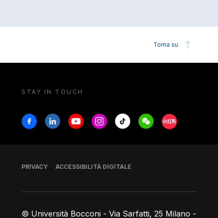
Torna su
STAY IN TOUCH
Stay in touch
Facebook
Linkedin
Youtube
Instagram
Tiktok
Weechat
Xiaohongshu/
Piè di pagina
PRIVACY
ACCESSIBILITÀ DIGITALE
© Università Bocconi - Via Sarfatti, 25 Milano -