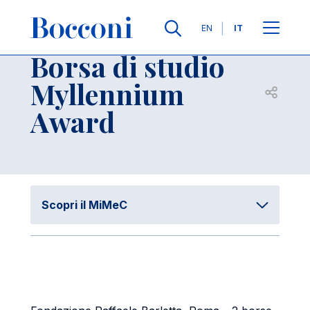
Salta al contenuto principale
Contatti
Briciole di pane
Lingue
EN
IT
Borsa di studio
Myllennium
Apri per
Award
Scopri il MiMeC