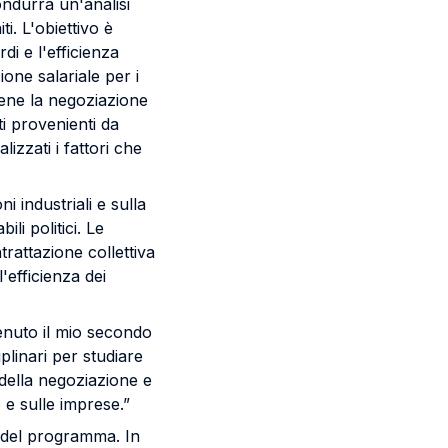
ondurrà un'analisi
ti. L'obiettivo è
di e l'efficienza
one salariale per i
ene la negoziazione
ti provenienti da
izzati i fattori che
i industriali e sulla
li politici. Le
rattazione collettiva
l'efficienza dei
enuto il mio secondo
plinari per studiare
 della negoziazione e
 e sulle imprese.”
o del programma. In