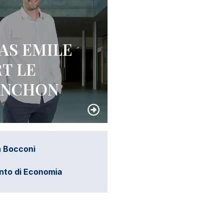
S EMILE
T LE
ANCHON
à Bocconi
nto di Economia