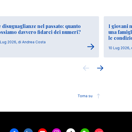
 disuguaglianze nel passato: quanto
I giovani 
ossiamo davvero fidarci dei numeri?
una famigl
le condizi
 Lug 2026, di Andrea Costa
10 Lug 2026, 
Torna su
Facebook
Linkedin
Youtube
Instagram
Tiktok
Weechat
Xiaohongshu/R