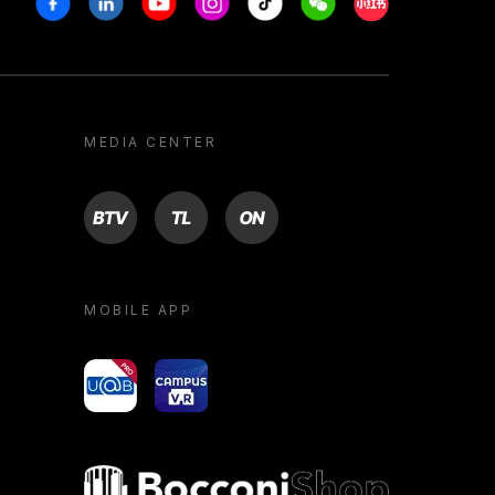
MEDIA CENTER
BTV
TL
ON
MOBILE APP
yoU@B
Campus VR
Bocconi shop