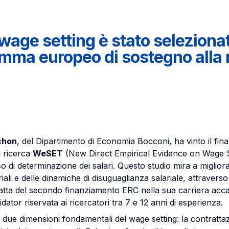
 wage setting è stato selezionat
mma europeo di sostegno alla r
chon
, del Dipartimento di Economia Bocconi, ha vinto il f
i ricerca
WeSET
(New Direct Empirical Evidence on Wage Se
sso di determinazione dei salari. Questo studio mira a migli
triali e delle dinamiche di disuguaglianza salariale, attravers
 tratta del secondo finanziamento ERC nella sua carriera acc
dator riservata ai ricercatori tra 7 e 12 anni di esperienza.
 due dimensioni fondamentali del wage setting: la contrattazi