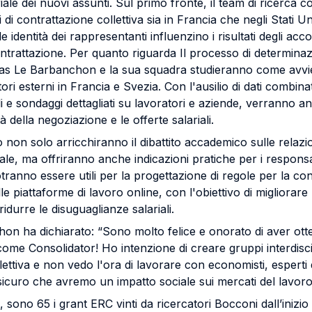
ale dei nuovi assunti. Sul primo fronte, il team di ricerca c
 di contrattazione collettiva sia in Francia che negli Stati Uni
dentità dei rappresentanti influenzino i risultati degli accor
ntrattazione. Per quanto riguarda Il processo di determinazi
as Le Barbanchon e la sua squadra studieranno come avvi
tori esterni in Francia e Svezia. Con l'ausilio di dati combina
i e sondaggi dettagliati su lavoratori e aziende, verranno anal
à della negoziazione e le offerte salariali.
to non solo arricchiranno il dibattito accademico sulle relazion
ale, ma offriranno anche indicazioni pratiche per i responsabi
ranno essere utili per la progettazione di regole per la cont
le piattaforme di lavoro online, con l'obiettivo di migliorare 
idurre le disuguaglianze salariali.
n ha dichiarato: “Sono molto felice e onorato di aver ott
ome Consolidator! Ho intenzione di creare gruppi interdisci
lettiva e non vedo l'ora di lavorare con economisti, esperti
 sicuro che avremo un impatto sociale sui mercati del lavoro
 sono 65 i grant ERC vinti da ricercatori Bocconi dall’inizi