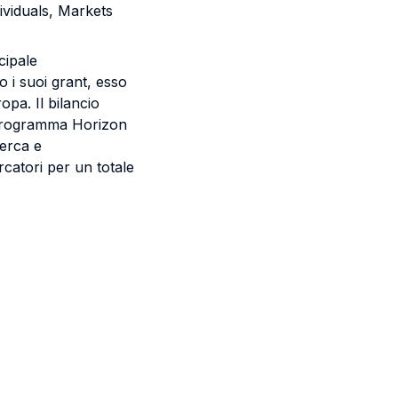
dividuals, Markets
cipale
 i suoi grant, esso
ropa. Il bilancio
l programma Horizon
cerca e
rcatori per un totale