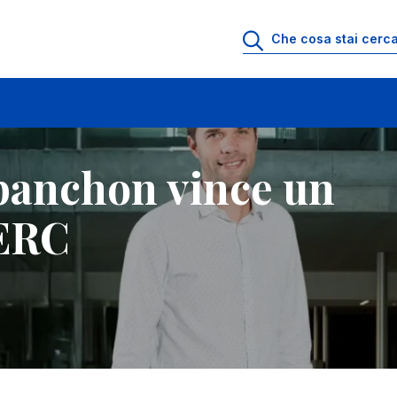
o ERC
banchon vince un
 ERC