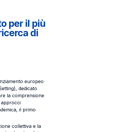
o per il più
icerca di
inanziamento europeo
tting), dedicato
orare la comprensione
o approcci
ademica, il primo
one collettiva e la