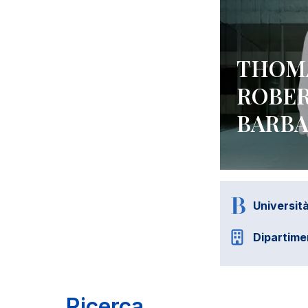
THOMA
ROBER
BARB
Universit
Dipartime
Ricerca