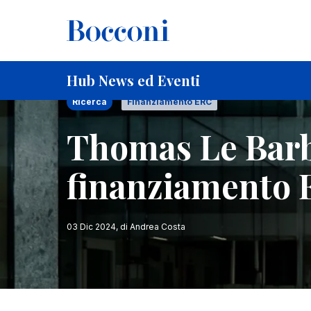
Salta al contenuto principale
Briciole di pane
Home
Thomas Le Barbanchon vince un finanziament
Hub News ed Eventi
Ricerca
Finanziamento ERC
Thomas Le Bar
finanziamento
03 Dic 2024
, di
Andrea Costa