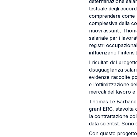
determinazione salari
testuale degli accordi
comprendere come le i
complessiva della co
nuovi assunti, Thom
salariale per i lavora
registri occupazional
influenzano l'intensit
I risultati del proget
disuguaglianza salari
evidenze raccolte pot
e l'ottimizzazione del
mercati del lavoro e r
Thomas Le Barbancho
grant ERC, stavolta c
la contrattazione col
data scientist. Sono
Con questo progetto,