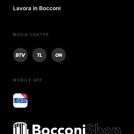
Lavora in Bocconi
MEDIA CENTER
BTV
TL
ON
MOBILE APP
yoU@B
Bocconi shop