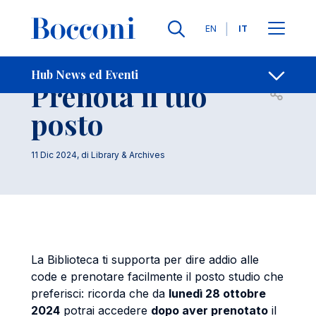
Salta al contenuto principale
Contatti
Briciole di pane
Lingue
EN
IT
Code addio!
Hub News ed Eventi
Prenota il tuo
Apri per
posto
11 Dic 2024
, di
Library & Archives
La Biblioteca ti supporta per dire addio alle
code e prenotare facilmente il posto studio che
preferisci: ricorda che da
lunedì 28 ottobre
2024
potrai accedere
dopo aver prenotato
il