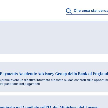
Payments Academic Advisory Group della Bank of Englan
 a promuovere un dibattito informato e basato su dati concreti sulle opportunit
turo panorama dei pagamenti
ominato nel Comitato sull’IA del Ministero del Lavoro