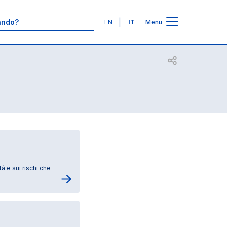
Lingue
EN
IT
Menu
Apri per condiv
d
à e sui rischi che