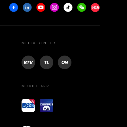
Facebook
Linkedin
Youtube
Instagram
Tiktok
Weechat
Xiaohongshu/R
MEDIA CENTER
BTV
TL
ON
MOBILE APP
yoU@B
Campus VR