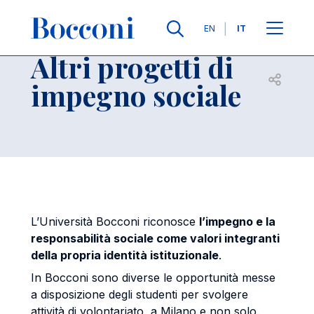
Salta al contenuto principale
Contatti
Briciole di pane
Lingue
EN
IT
Altri progetti di
Apri per
impegno sociale
L’Università Bocconi riconosce
l’impegno e la
responsabilità sociale come valori integranti
della propria identità istituzionale
.
In Bocconi sono diverse le opportunità messe
a disposizione degli studenti per svolgere
attività di volontariato, a Milano e non solo.