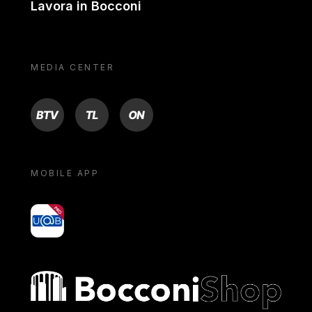
Lavora in Bocconi
MEDIA CENTER
BTV
TL
ON
MOBILE APP
yoU@B
Bocconi shop