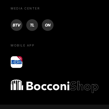
MEDIA CENTER
BTV
TL
ON
MOBILE APP
yoU@B
Bocconi shop