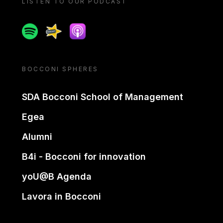
LISTEN TO OUR PODCAST
Spotify
Spreaker
Apple podcast
BOCCONI SPHERES
SDA Bocconi School of Management
Egea
Alumni
B4i - Bocconi for innovation
yoU@B Agenda
Lavora in Bocconi