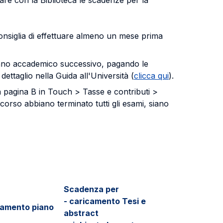
are con la Biblioteca le scadenze per la
consiglia di effettuare almeno un mese prima
l'anno accademico successivo, pagando le
dettaglio nella Guida all'Università (
clicca qui
).
lla pagina B in Touch > Tasse e contributi >
corso abbiano terminato tutti gli esami, siano
Scadenza per
- caricamento Tesi e
amento piano
abstract