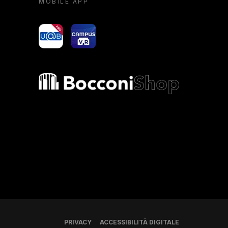
MOBILE APP
yoU@B
Campus VR
Bocconi shop
PRIVACY
ACCESSIBILITÀ DIGITALE