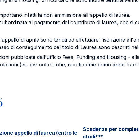
ng and Housing. Si ricorda che sono inoltre tenuti a verific
omportano infatti la non ammissione all'appello di laurea.
e subordinata al pagamento del contributo di laurea, che si 
'appello di aprile sono tenuti ad effettuare l'iscrizione al
esso di conseguimento del titolo di Laurea sono descritti nel 
mazioni pubblicate dall'ufficio Fees, Funding and Housing - a
olazioni (es. per coloro che, iscritti come primo anno fuori 
6
Scadenza per complet
ione appello di laurea (entro le
studi***