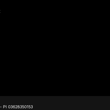
t
Piè di pagina
o - PI 03628350153