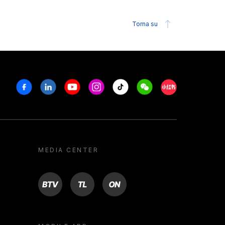
Torna su
Facebook
Linkedin
Youtube
Instagram
Tiktok
Weechat
Xiaohongshu/R
MEDIA CENTER
BTV
TL
ON