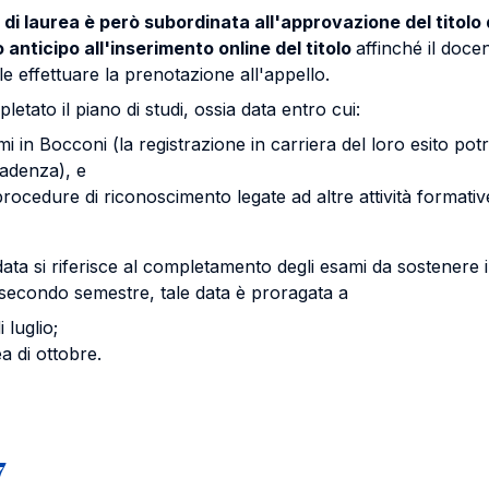
lo di laurea è però subordinata all'approvazione del titolo
nticipo all'inserimento online del titolo
affinché il doce
e effettuare la prenotazione all'appello.
etato il piano di studi, ossia data entro cui:
mi in Bocconi (la registrazione in carriera del loro esito pot
cadenza), e
rocedure di riconoscimento legate ad altre attività formative 
data si riferisce al completamento degli esami da sostenere 
secondo semestre, tale data è proragata a
 luglio;
a di ottobre.
7