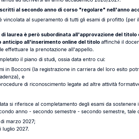
i iscritti al secondo anno di corso "regolare" nell'anno
vincolata al superamento di tutti gli esami di profitto (per 
o di laurea è però subordinata all'approvazione del titolo 
nticipo all'inserimento online del titolo
affinché il doce
e effettuare la prenotazione all'appello.
letato il piano di studi, ossia data entro cui:
mi in Bocconi (la registrazione in carriera del loro esito pot
cadenza), e
rocedure di riconoscimento legate ad altre attività formative 
 data si riferisce al completamento degli esami da sostenere
 secondo anno - secondo semestre - secondo semestre, tale 
a di marzo 2027;
 luglio 2027.