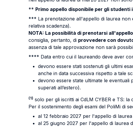
**
Primo appello disponibile per gli student
*** La prenotazione all'appello di laurea non è 
relativa scadenza).
NOTA: La possibilità di prenotarsi all'appell
consiglia, pertanto, di
provvedere con dovuto a
assenza di tale approvazione non sarà possibil
**** Data entro cui il laureando deve aver comp
devono essere stati sostenuti gli ultimi esa
anche in data successiva rispetto a tale s
devono essere state ultimate le eventuali p
superati all’estero).
(1)
solo per gli iscritti ai CdLM CYBER e TS: la
Per il sostenimento degli esami del PoliMi di
al 12 febbraio 2027 per l'appello di laure
al 25 giugno 2027 per l'appello di laurea di