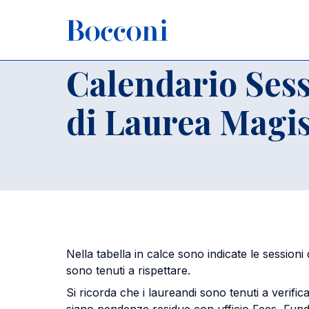
Salta al contenuto principale
Briciole di pane
Home
Per studenti iscritti
Appelli di Laurea e Prove Final
Calendario Sess
di Laurea Magis
Nella tabella in calce sono indicate le sessioni
sono tenuti a rispettare.
Si ricorda che i laureandi sono tenuti a verifi