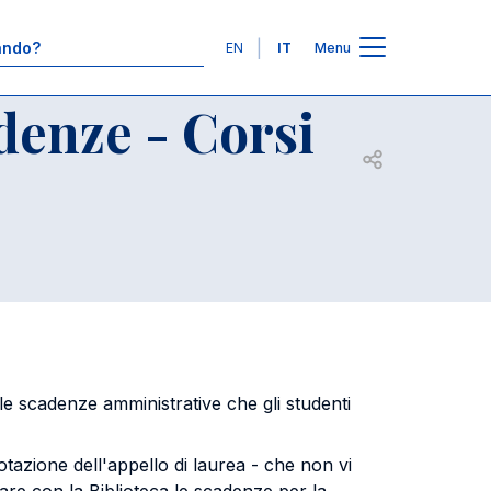
ale Biennali
Contatti
Lingue
EN
IT
Menu
denze - Corsi
Apri per condiv
 le scadenze amministrative che gli studenti
otazione dell'appello di laurea - che non vi