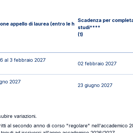
Scadenza per complet
one appello di laurea (entro le h
studi****
(1)
6 al 3 febbraio 2027
02 febbraio 2027
ugno 2027
23 giugno 2027
subire variazioni.
scritti al secondo anno di corso "regolare" nell'accademico 
tenuti ad iscriversi all'anno accademico 2026/2027.