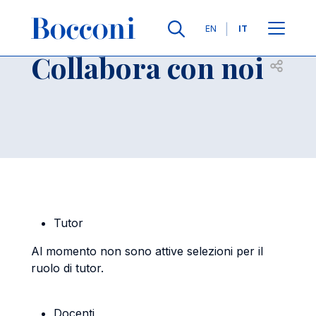
Salta al contenuto principale
Contatti
Briciole di pane
Lingue
EN
IT
Collabora con noi
Apri per
Tutor
Al momento non sono attive selezioni per il
ruolo di tutor.
Docenti