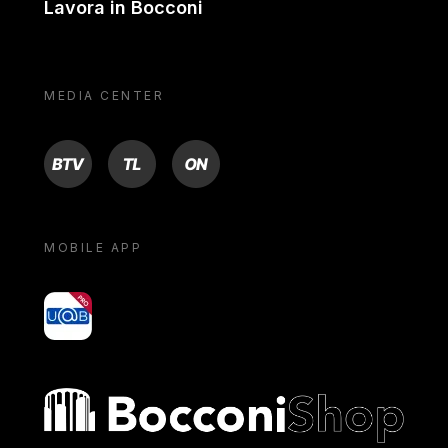
Lavora in Bocconi
MEDIA CENTER
BTV
TL
ON
MOBILE APP
yoU@B
Bocconi shop