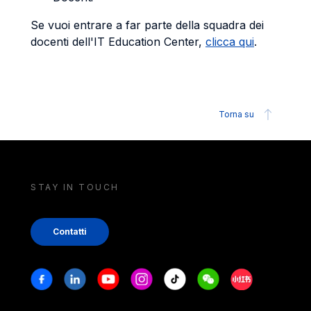
Se vuoi entrare a far parte della squadra dei
docenti dell'IT Education Center,
clicca qui
.
Torna su
STAY IN TOUCH
Contatti
Stay in touch
Facebook
Linkedin
Youtube
Instagram
Tiktok
Weechat
Xiaohongshu/