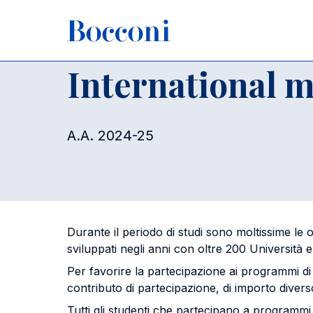
Salta al contenuto principale
Briciole di pane
Home
Per studenti iscritti
Agevolazioni
International
International m
A.A. 2024-25
Durante il periodo di studi sono moltissime le 
sviluppati negli anni con oltre 200 Università e is
Per favorire la partecipazione ai programmi di 
contributo di partecipazione, di importo divers
Tutti gli studenti che partecipano a programm