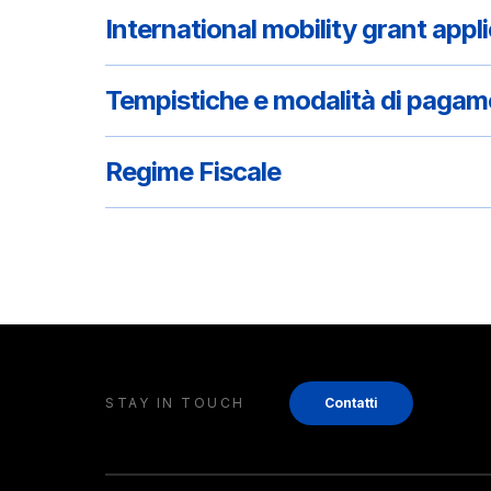
International mobility grant appl
Tempistiche e modalità di paga
Regime Fiscale
STAY IN TOUCH
Contatti