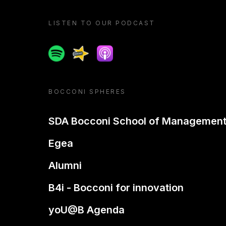
LISTEN TO OUR PODCAST
Spotify
Spreaker
Apple podcast
BOCCONI SPHERES
SDA Bocconi School of Managemen
Egea
Alumni
B4i - Bocconi for innovation
yoU@B Agenda