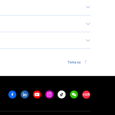
Torna su
Facebook
Linkedin
Youtube
Instagram
Tiktok
Weechat
Xiaohongshu/R