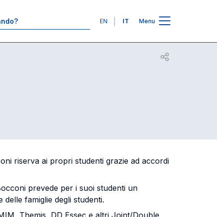
Contatti
Lingue
EN
IT
Menu
Apri per condiv
oni riserva ai propri studenti grazie ad accordi
Bocconi prevede per i suoi studenti un
elle famiglie degli studenti.
-MIM, Themis, DD Essec e altri Joint/Double