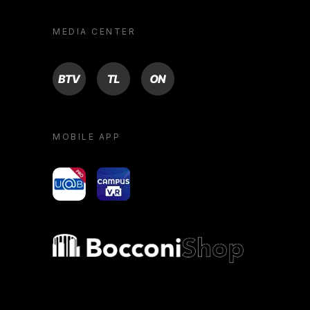
MEDIA CENTER
BTV
TL
ON
MOBILE APP
yoU@B
Campus VR
Bocconi shop