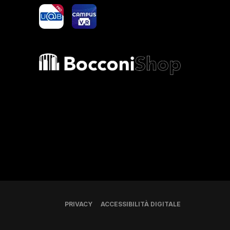
yoU@B
Campus VR
Bocconi shop
PRIVACY
ACCESSIBILITÀ DIGITALE