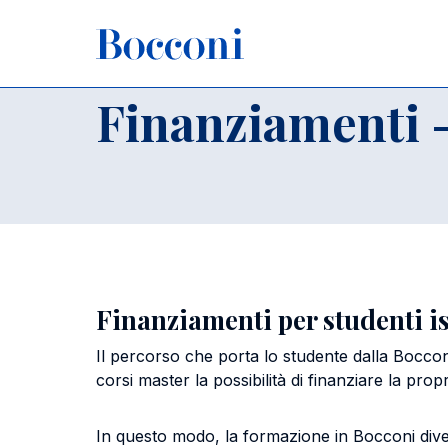
Salta al contenuto principale
Briciole di pane
Home
Per studenti iscritti
Agevolazioni
Finanziament
Finanziamenti -
Finanziamenti per studenti is
Il percorso che porta lo studente dalla Bocconi
corsi master la possibilità di finanziare la prop
In questo modo, la formazione in Bocconi dive