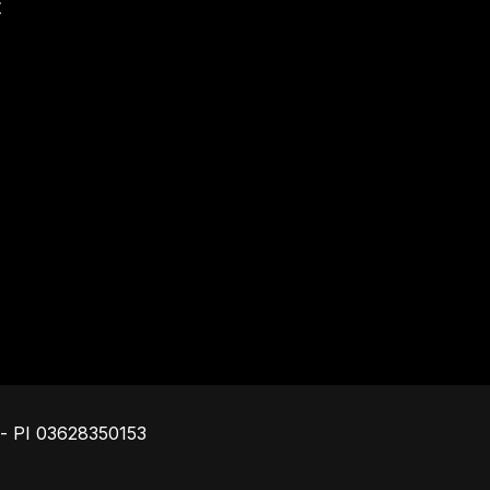
t
Piè di pagina
o - PI 03628350153