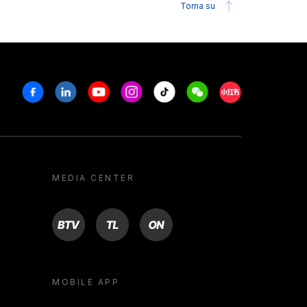
Torna su
Facebook
Linkedin
Youtube
Instagram
Tiktok
Weechat
Xiaohongshu/R
MEDIA CENTER
BTV
TL
ON
MOBILE APP