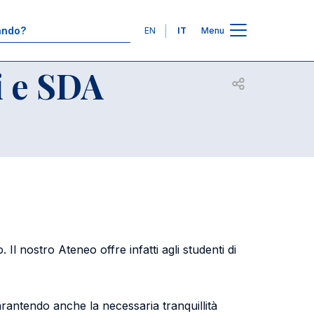
Contatti
Lingue
EN
IT
Menu
i e SDA
Apri per condiv
l nostro Ateneo offre infatti agli studenti di
rantendo anche la necessaria tranquillità