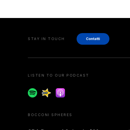
STAY IN TOUCH
Contatti
LISTEN TO OUR PODCAST
Spotify
Spreaker
Apple podcast
BOCCONI SPHERES