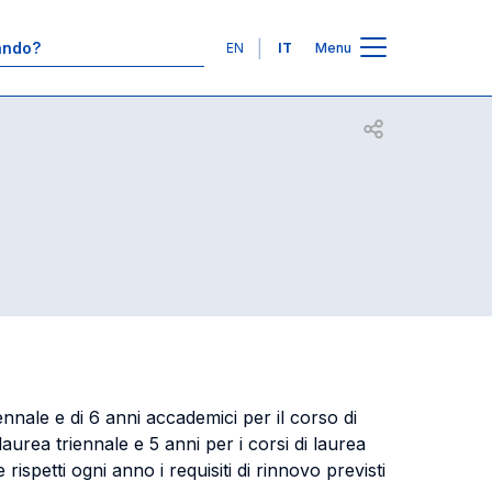
8
Contatti
Lingue
EN
IT
Menu
Apri per condiv
ennale e di 6 anni accademici per il corso di
laurea triennale e 5 anni per i corsi di laurea
spetti ogni anno i requisiti di rinnovo previsti