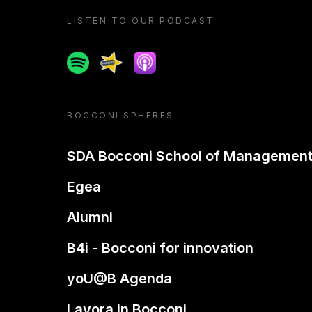
LISTEN TO OUR PODCAST
Spotify
Spreaker
Apple podcast
BOCCONI SPHERES
SDA Bocconi School of Managemen
Egea
Alumni
B4i - Bocconi for innovation
yoU@B Agenda
Lavora in Bocconi