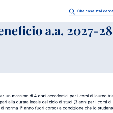
- Lauree triennali e Giurisprudenza
Conferma del beneficio a.a. 2027-2
neficio a.a. 2027-28
per un massimo di 4 anni accademici per i corsi di laurea tri
i alla durata legale del ciclo di studi (3 anni per i corsi di 
di norma 1° anno fuori corso) a condizione che lo studente ri