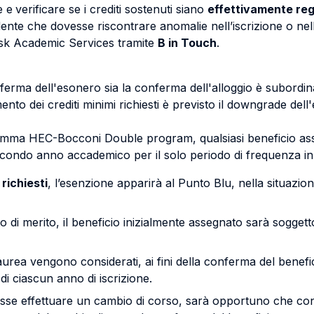
e e
verificare se i crediti sostenuti siano
effettivamente reg
ente che dovesse riscontrare anomalie nell’iscrizione o nella
 desk Academic Services tramite
B in Touch
.
nferma dell'esonero sia la conferma dell'alloggio è subordin
nto dei crediti minimi richiesti è previsto il downgrade de
ogramma HEC-Bocconi Double program, qualsiasi beneficio a
condo anno accademico per il solo periodo di frequenza in
richiesti
, l’esenzione apparirà al Punto Blu, nella situazio
o di merito, il beneficio inizialmente assegnato sarà sogge
rea vengono considerati, ai fini della conferma del beneficio,
 di ciascun anno di iscrizione.
esse effettuare un cambio di corso, sarà opportuno che con