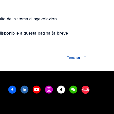
ito del sistema di agevolazioni
disponibile a questa pagina (a breve
Torna su
Facebook
Linkedin
Youtube
Instagram
Tiktok
Weechat
Xiaohongshu/R