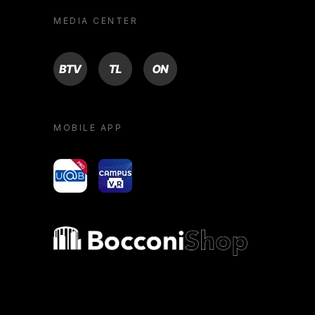
MEDIA CENTER
BTV
TL
ON
MOBILE APP
yoU@B
Campus VR
Bocconi shop