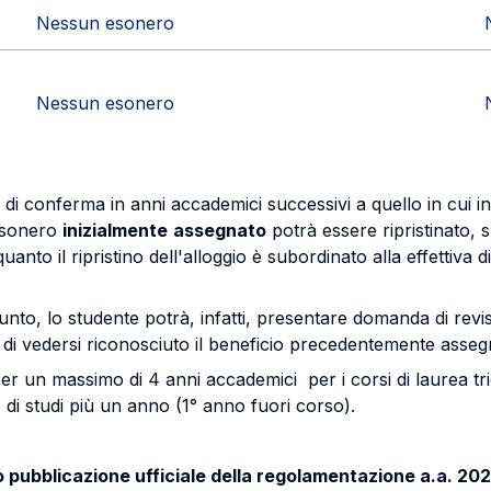
Nessun esonero
Nessun esonero
o di conferma in anni accademici successivi a quello in cui i
’esonero
inizialmente
assegnato
potrà essere ripristinato, s
quanto il ripristino dell'alloggio è subordinato alla effettiva 
giunto, lo studente potrà, infatti, presentare domanda di re
e di vedersi riconosciuto il beneficio precedentemente asseg
per un massimo di 4 anni accademici per i corsi di laurea tr
o di studi più un anno (1° anno fuori corso).
o pubblicazione ufficiale della regolamentazione a.a. 20