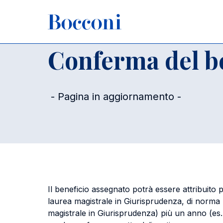
Salta al contenuto principale
Briciole di pane
Home
Per studenti iscritti
Agevolazioni
Agevolazioni 
Conferma del be
- Pagina in aggiornamento -
Il beneficio assegnato potrà essere attribuito 
laurea magistrale in Giurisprudenza, di norma par
magistrale in Giurisprudenza) più un anno (es. 