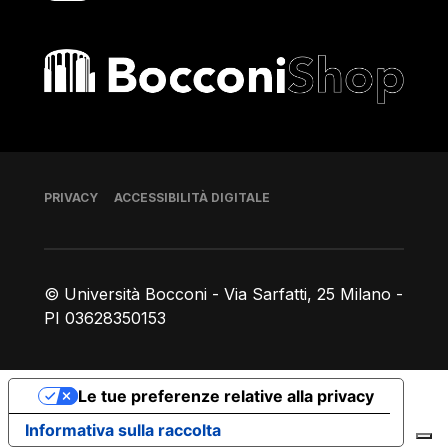
Bocconi shop
Piè di pagina
PRIVACY
ACCESSIBILITÀ DIGITALE
© Università Bocconi - Via Sarfatti, 25 Milano -
PI 03628350153
Le tue preferenze relative alla privacy
Informativa sulla raccolta