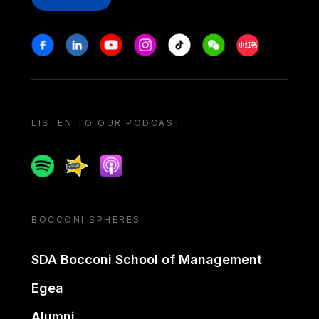
Stay in touch
Facebook
Linkedin
Youtube
Instagram
Tiktok
Weechat
Xiaohongshu/
LISTEN TO OUR PODCAST
Spotify
Spreaker
Apple podcast
BOCCONI SPHERES
SDA Bocconi School of Management
Egea
Alumni