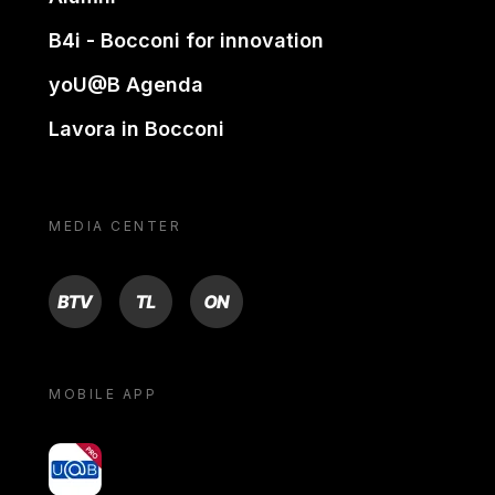
B4i - Bocconi for innovation
yoU@B Agenda
Lavora in Bocconi
MEDIA CENTER
BTV
TL
ON
MOBILE APP
yoU@B