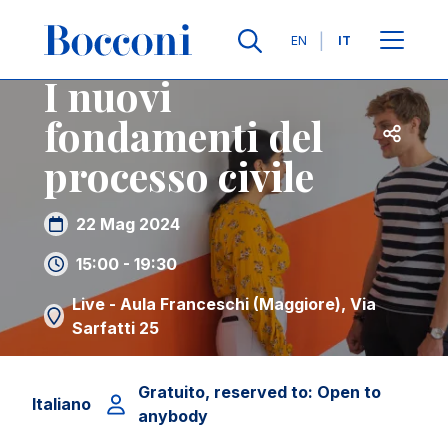
Salta al contenuto principale
Contatti
Briciole di pane
Lingue
EN
IT
I nuovi
fondamenti del
Apri per
processo civile
22 Mag 2024
15:00 - 19:30
Live - Aula Franceschi (Maggiore), Via
Sarfatti 25
Gratuito, reserved to: Open to
Italiano
anybody