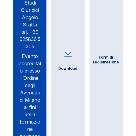
Studi
Giuridici
Angelo
Sraffa
tel. +39
025836.5
205
Evento
Form di
registrazione
accreditat
Download
o presso
l’Ordine
degli
Avvocati
di Milano
ai fini
della
formazio
ne