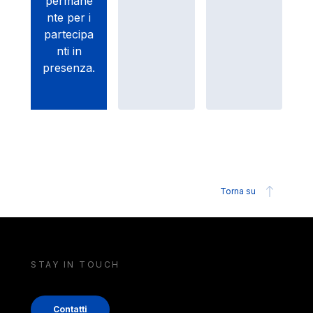
permane
nte per i
partecipa
nti in
presenza.
Torna su
STAY IN TOUCH
Contatti