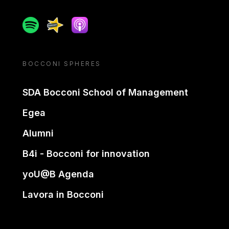
Spotify
Spreaker
Apple podcast
BOCCONI SPHERES
SDA Bocconi School of Management
Egea
Alumni
B4i - Bocconi for innovation
yoU@B Agenda
Lavora in Bocconi