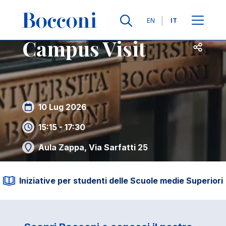
Salta al contenuto principale
Contatti
Briciole di pane
Lingue
EN
IT
Campus Visit
Apri per
10 Lug 2026
15:15 - 17:30
Aula Zappa, Via Sarfatti 25
Iniziative per studenti delle Scuole medie Superiori