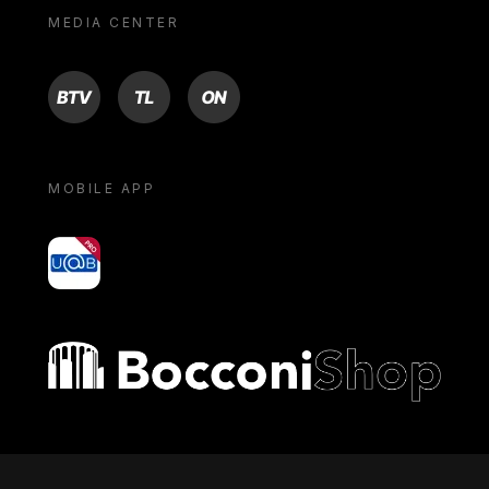
MEDIA CENTER
BTV
TL
ON
MOBILE APP
yoU@B
Bocconi shop