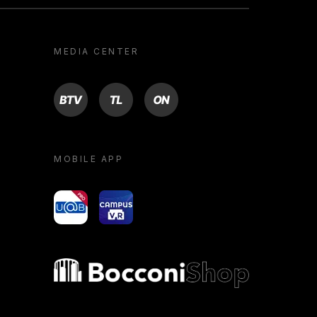
MEDIA CENTER
BTV
TL
ON
MOBILE APP
yoU@B
Campus VR
Bocconi shop