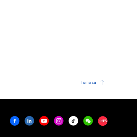
Torna su
Facebook
Linkedin
Youtube
Instagram
Tiktok
Weechat
Xiaohongshu/R