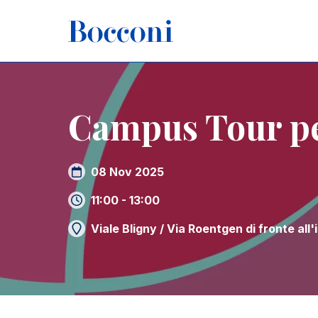
Salta al contenuto principale
Briciole di pane
Home
Campus Tour per la Cittadinanza
Campus Tour pe
08 Nov 2025
11:00 - 13:00
Viale Bligny / Via Roentgen di fronte al