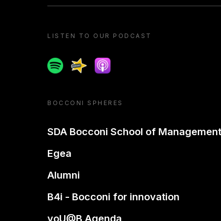
LISTEN TO OUR PODCAST
Spotify
Spreaker
Apple podcast
BOCCONI SPHERES
SDA Bocconi School of Managemen
Egea
Alumni
B4i - Bocconi for innovation
yoU@B Agenda