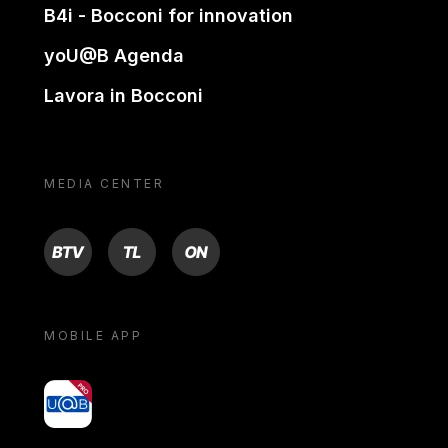
B4i - Bocconi for innovation
yoU@B Agenda
Lavora in Bocconi
MEDIA CENTER
BTV
TL
ON
MOBILE APP
yoU@B