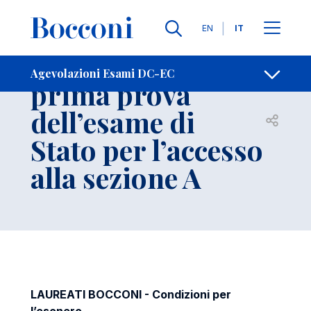
Salta al contenuto principale
Contatti
Briciole di pane
Lingue
EN
IT
Esonero dalla
Agevolazioni Esami DC-EC
prima prova
dell’esame di
Apri per
Stato per l’accesso
alla sezione A
LAUREATI BOCCONI - Condizioni per