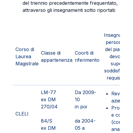
del triennio precedentemente frequentato,
attraverso gli insegnamenti sotto riportati:
Insegnamenti
personalizz
Corso di
del piano st
Classe di
Coorti di
Laurea
devono es
appartenenza
riferimento
Magistrale
superati p
soddisfacime
requisiti qual
LM-77
Da 2009-
Revisione
ex DM
10
aziendale
270/04
in poi
Program
CLELI
e control
84/S
da 2004-
(contabili
ex DM
05 a
analitica)