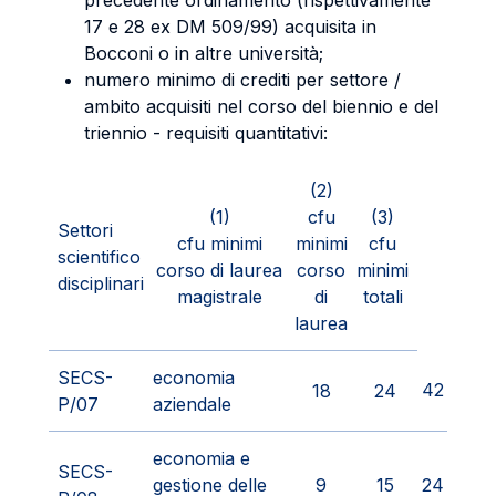
precedente ordinamento (rispettivamente
17 e 28 ex DM 509/99) acquisita in
Bocconi o in altre università;
numero minimo di crediti per settore /
ambito acquisiti nel corso del biennio e del
triennio - requisiti quantitativi:
(2)
(1)
cfu
(3)
Settori
cfu minimi
minimi
cfu
scientifico
corso di laurea
corso
minimi
disciplinari
magistrale
di
totali
laurea
SECS-
economia
42
18
24
P/07
aziendale
economia e
SECS-
gestione delle
9
15
24