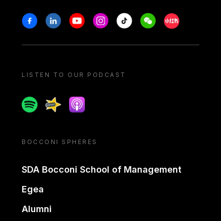
Stay in touch
Facebook
Linkedin
Youtube
Instagram
Tiktok
Weechat
Xiaohongshu/
LISTEN TO OUR PODCAST
Spotify
Spreaker
Apple podcast
BOCCONI SPHERES
SDA Bocconi School of Management
Egea
Alumni