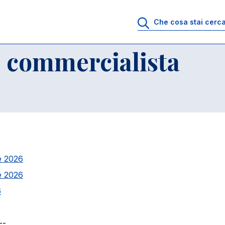
e commercialista
ne 2026
ne 2026
6
--