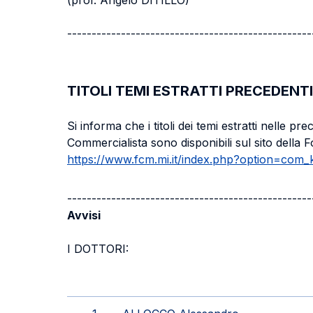
(prof. Angelo DITILLO)
--------------------------------------------------
TITOLI TEMI ESTRATTI PRECEDENTI
Si informa che i titoli dei temi estratti nelle pr
Commercialista sono disponibili sul sito della F
https://www.fcm.mi.it/index.php?option=com_
--------------------------------------------------
Avvisi
I DOTTORI: