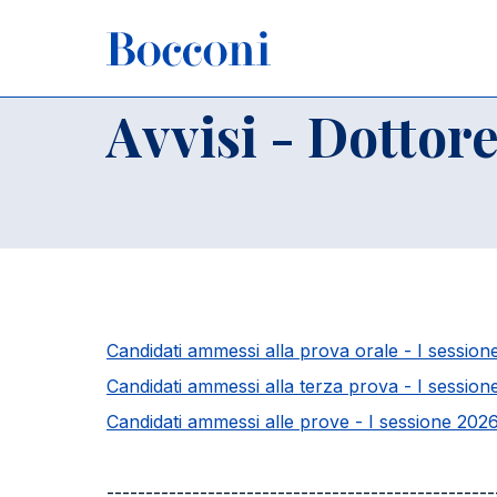
Salta al contenuto principale
Briciole di pane
Home
Avvisi - Dottore commercialista
Avvisi - Dottor
Candidati ammessi alla prova orale - I sessio
Candidati ammessi alla terza prova - I sessio
Candidati ammessi alle prove - I sessione 202
--------------------------------------------------