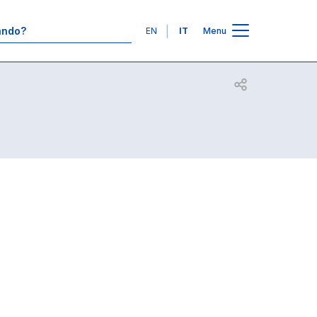
Contatti
Lingue
EN
IT
Menu
Apri per condiv