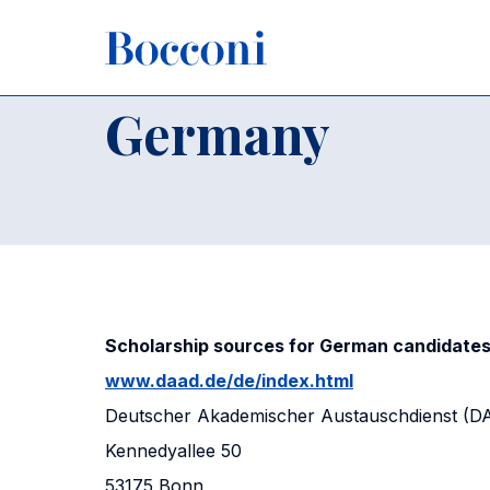
Skip to main content
Breadcrumb
Home
Applying to Bocconi
Bachelor and Law Programs
Germany
Scholarship sources for German candidate
www.daad.de/de/index.html
Deutscher Akademischer Austauschdienst (D
Kennedyallee 50
53175 Bonn