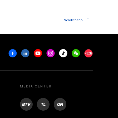
Scroll to top
Facebook
Linkedin
Youtube
Instagram
Tiktok
Weechat
Xiaohongshu/R
MEDIA CENTER
BTV
TL
ON