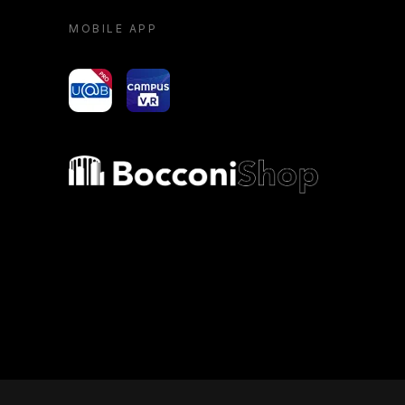
MOBILE APP
yoU@B
Campus VR
Bocconi shop