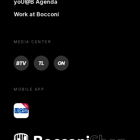
yoU@B Agenda
Work at Bocconi
MEDIA CENTER
BTV
TL
ON
MOBILE APP
yoU@B
Bocconi shop